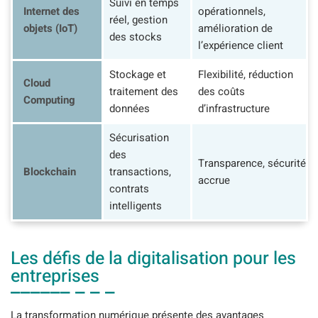
Suivi en temps
Internet des
opérationnels,
réel, gestion
objets (IoT)
amélioration de
des stocks
l’expérience client
Stockage et
Flexibilité, réduction
Cloud
traitement des
des coûts
Computing
données
d’infrastructure
Sécurisation
des
Transparence, sécurité
Blockchain
transactions,
accrue
contrats
intelligents
Les défis de la digitalisation pour les
entreprises
La transformation numérique présente des avantages