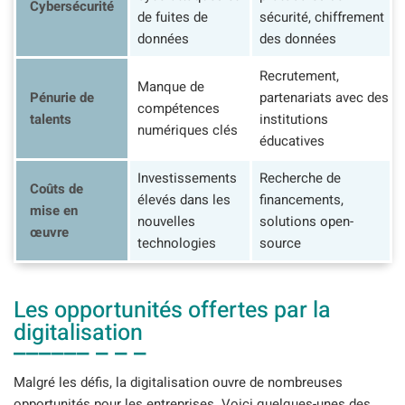
Cybersécurité
de fuites de
sécurité, chiffrement
données
des données
Recrutement,
Manque de
Pénurie de
partenariats avec des
compétences
talents
institutions
numériques clés
éducatives
Investissements
Recherche de
Coûts de
élevés dans les
financements,
mise en
nouvelles
solutions open-
œuvre
technologies
source
Les opportunités offertes par la
digitalisation
Malgré les défis, la digitalisation ouvre de nombreuses
opportunités pour les entreprises. Voici quelques-unes des