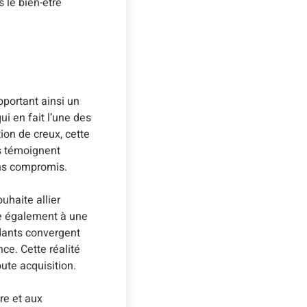
 le bien-être
pportant ainsi un
i en fait l’une des
ion de creux, cette
s témoignent
ans compromis.
uhaite allier
ue également à une
ndants convergent
ce. Cette réalité
ute acquisition.
re et aux