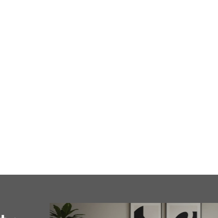
cale
Business
Loisirs
Maison
Santé
Format