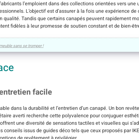
abricants l’emploient dans des collections orientées vers une ut
ionnels. L’objectif est d’assurer à la fois une expérience de
en qualité. Tandis que certains canapés peuvent rapidement mo
tent fidèles à leur promesse de soutien constant et de bien-êtr
e meuble sans se tromper !
cace
entretien facile
ble dans la durabilité et l’entretien d’un canapé. Un bon rev
riétaire averti recherche cette polyvalence pour conjuguer esthéti
ffrent une diversité de sensations tactiles et visuelles qui s’a
es conseils issus de guides déco tels que ceux proposés par IK
ptions de revêtement à privilégier.