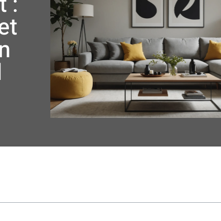
 :
et
un
l