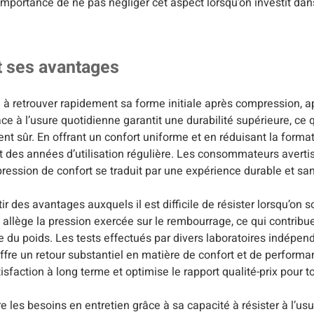
mportance de ne pas négliger cet aspect lorsqu’on investit dans
t ses avantages
 à retrouver rapidement sa forme initiale après compression, a
à l’usure quotidienne garantit une durabilité supérieure, ce qu
t sûr. En offrant un confort uniforme et en réduisant la format
 des années d’utilisation régulière. Les consommateurs averti
pression de confort se traduit par une expérience durable et s
ir des avantages auxquels il est difficile de résister lorsqu’on so
e allège la pression exercée sur le rembourrage, ce qui contrib
ne du poids. Les tests effectués par divers laboratoires indépe
fre un retour substantiel en matière de confort et de performan
action à long terme et optimise le rapport qualité-prix pour to
e les besoins en entretien grâce à sa capacité à résister à l’usu