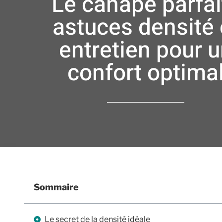
Le canapé parfait
astuces densité 
entretien pour 
confort optima
Sommaire
Le secret de la densité idéale