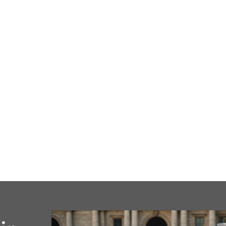
cale
Business
Loisirs
Maison
Santé
Format