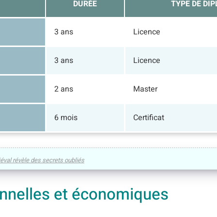
DURÉE
TYPE DE DI
3 ans
Licence
3 ans
Licence
2 ans
Master
6 mois
Certificat
éval révèle des secrets oubliés
onnelles et économiques