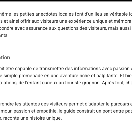
 même les petites anecdotes locales font d’un lieu sa véritable i
os et ainsi offrir aux visiteurs une expérience unique et mémora
ndre avec assurance aux questions des visiteurs, mais aussi d
ants.
ation
oit être capable de transmettre des informations avec passion et 
ne simple promenade en une aventure riche et palpitante. Et bien
tuations, de l’enfant curieux au touriste grognon. Après tout, c
.
dre les attentes des visiteurs permet d’adapter le parcours et
 humour, passion et empathie, le guide construit un pont entre pa
 raconte une histoire unique.