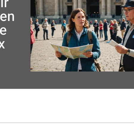
ir
 en
re
x