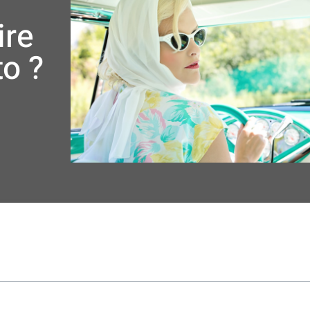
ire
o ?