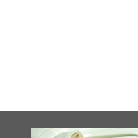
cale
Business
Loisirs
Maison
Santé
Format