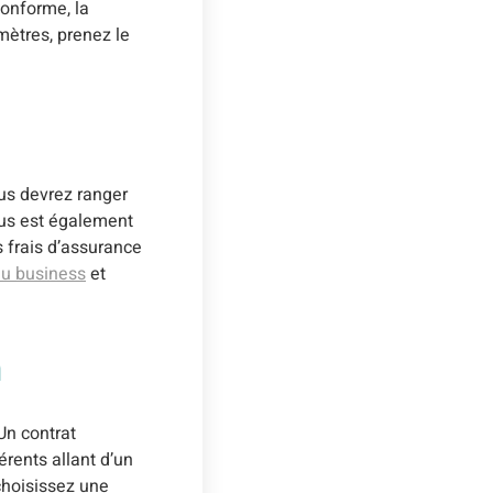
conforme, la
mètres, prenez le
us devrez ranger
ous est également
s frais d’assurance
du business
et
n
Un contrat
rents allant d’un
choisissez une