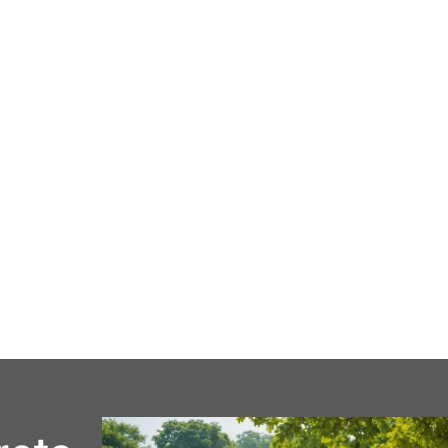
cale
Business
Loisirs
Maison
Santé
Format