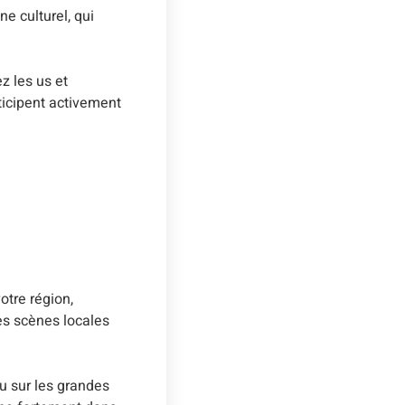
e culturel, qui
z les us et
ticipent activement
otre région,
es scènes locales
u sur les grandes