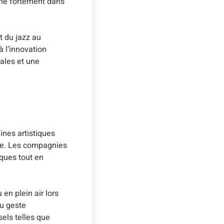
onne fortement dans
t du jazz au
 l’innovation
ales et une
ines artistiques
nte. Les compagnies
iques tout en
en plein air lors
du geste
els telles que