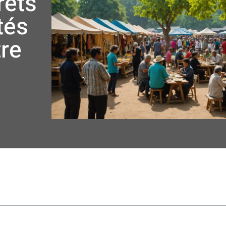
rets
tés
tre