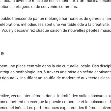
u rock, la diversité musicale est à l’honneur. L’art musical rés
d’émotions partagées et de souvenirs communs.
n public transcendé par un mélange harmonieux de genres allan
ébrations mélodieuses sont une véritable ode à la créativité, à
es. Vous y découvrirez chaque saison de nouvelles pépites music
se
ent une place centrale dans la vie culturelle locale. Ces discipl
intrigues mythologiques, à travers une mise en scène captiva
t rigoureux, insufflent un souffle de modernité aux textes class
ective, vécue intensément dans l’intimité des salles obscures ou 
danse mettent en exergue la poésie corporelle et la puissance 
ensoriel inédit. Les performances explorent des thèmes univers