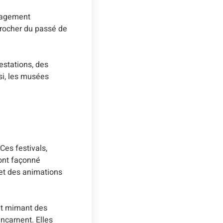
ngagement
pprocher du passé de
estations, des
si, les musées
Ces festivals,
 ont façonné
 et des animations
 et mimant des
incarnent. Elles