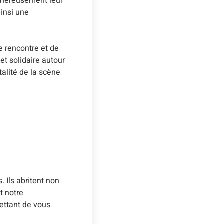
généreusement leur
ainsi une
e rencontre et de
et solidaire autour
talité de la scène
. Ils abritent non
t notre
ettant de vous