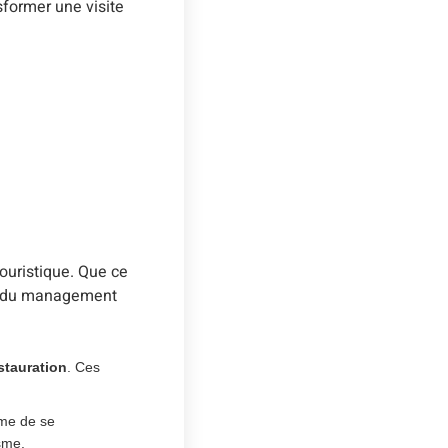
sformer une visite
touristique. Que ce
ses du management
estauration
. Ces
sme de se
sme.