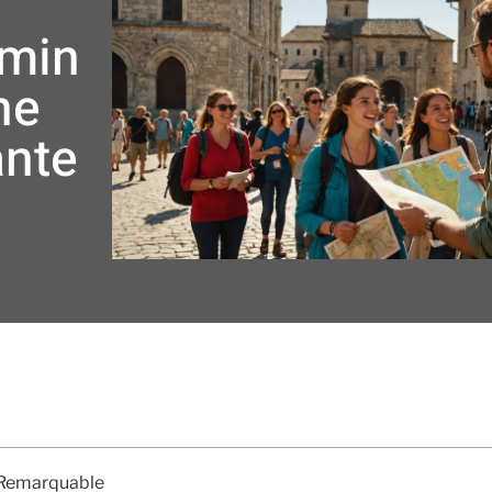
emin
ne
ante
e Remarquable