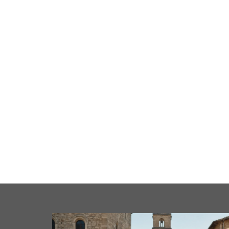
cale
Business
Loisirs
Maison
Santé
Format