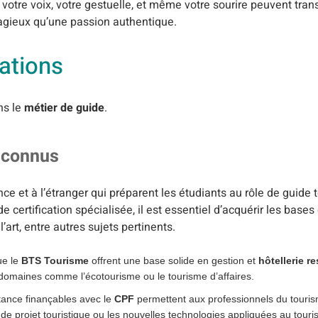
e votre voix, votre gestuelle, et même votre sourire peuvent tran
tagieux qu’une passion authentique.
cations
ns le
métier de guide
.
econnus
ce et à l’étranger qui préparent les étudiants au rôle de guide 
e certification spécialisée, il est essentiel d’acquérir les ba
l’art, entre autres sujets pertinents.
ue le
BTS Tourisme
offrent une base solide en gestion et
hôtellerie r
 domaines comme l’écotourisme ou le tourisme d’affaires.
tance finançables avec le
CPF
permettent aux professionnels du touri
e projet touristique ou les nouvelles technologies appliquées au touri