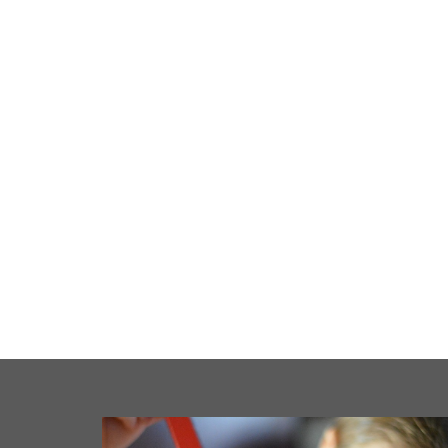
cale
Business
Loisirs
Maison
Santé
Format