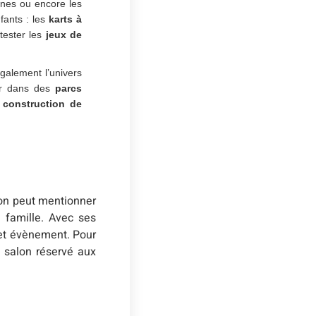
ines ou encore les
fants : les
karts à
tester les
jeux de
également l’univers
der dans des
parcs
a
construction de
, on peut mentionner
 famille. Avec ses
cet évènement. Pour
 salon réservé aux