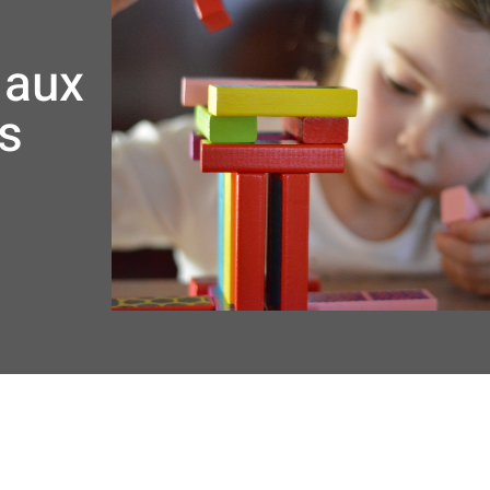
 aux
as