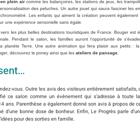
en plein air
comme les balançoires, les stations de jeux, les trampol
rsonnalisation des peluches. Un autre jouet qui saura fasciner les en
r chronométré. Les enfants qui aiment la création peuvent également 
pour une expérience sensorielle sans égale.
vers les plus belles destinations touristiques de France. Bouger est 
ginale. Pendant le salon, les familles auront l’opportunité de s’éva
 planète Terre. Une autre animation qui fera plaisir aux petits : l
uger, découvrez le poney ainsi que les
ateliers de pansage
.
nsent…
ndez-vous. Outre les avis des visiteurs entièrement satisfaits
fié ce salon comme un évènement qui s’adresse à toute la
à 14 ans. Parenthèse a également donné son avis à propos de 
 d’une bonne dose de bonheur. Enfin, Le Progrès parle d’un
idées pour des sorties en famille.