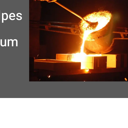
lpes
a
ium