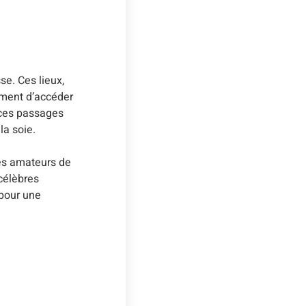
se. Ces lieux,
lement d’accéder
 ces passages
la soie.
les amateurs de
 célèbres
 pour une