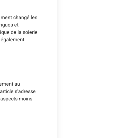
alement changé les
ongues et
ique de la soierie
is également
nnement au
article s’adresse
s aspects moins