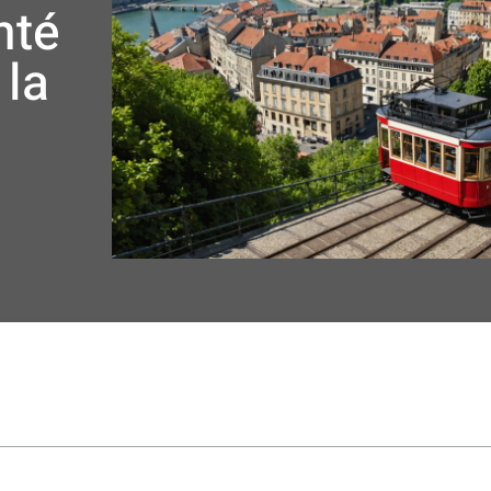
nté
 la