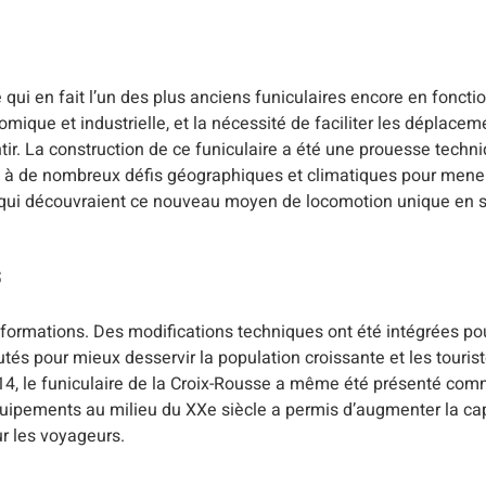
e qui en fait l’un des plus anciens funiculaires encore en fonc
ique et industrielle, et la nécessité de faciliter les déplacem
ntir. La construction de ce funiculaire a été une prouesse techn
ce à de nombreux défis géographiques et climatiques pour mener 
nts qui découvraient ce nouveau moyen de locomotion unique en 
s
ansformations. Des modifications techniques ont été intégrées po
utés pour mieux desservir la population croissante et les touris
914, le funiculaire de la Croix-Rousse a même été présenté c
uipements au milieu du XXe siècle a permis d’augmenter la cap
ur les voyageurs.