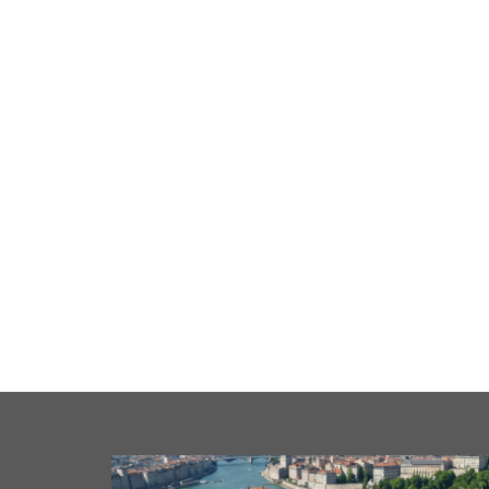
cale
Business
Loisirs
Maison
Santé
Format