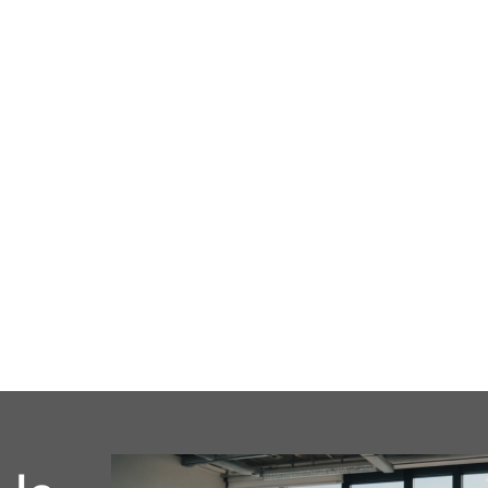
cale
Business
Loisirs
Maison
Santé
Format