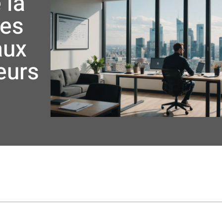
 la
des
aux
eurs