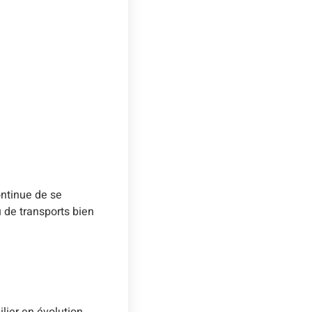
ontinue de se
 de transports bien
lier en évolution