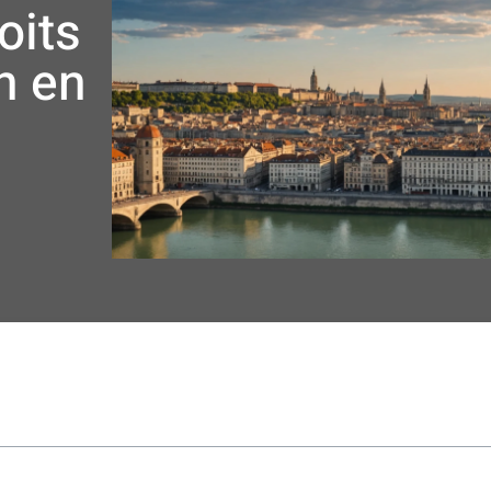
oits
n en