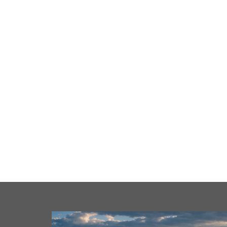
cale
Business
Loisirs
Maison
Santé
Format