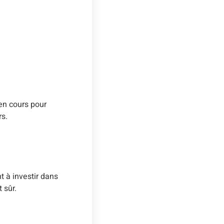
 en cours pour
rs.
t à investir dans
 sûr.