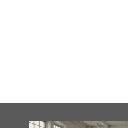
cale
Business
Loisirs
Maison
Santé
Format
s