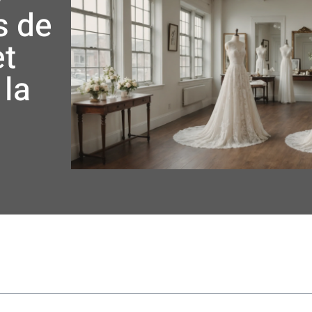
s de
et
 la