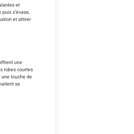
ulantes et
x puis s’évase,
tion et attirer
offrent une
es robes courtes
t une touche de
haitent se