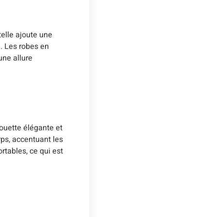
telle ajoute une
é. Les robes en
une allure
houette élégante et
ps, accentuant les
rtables, ce qui est