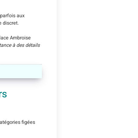
 parfois aux
 discret.
place Ambroise
tance à des détails
rs
catégories figées