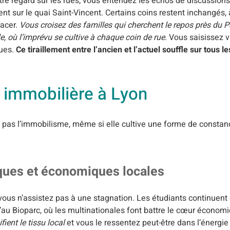
e regard sur les rues, vous entendez les échos de discussion
ent sur le quai Saint-Vincent. Certains coins restent inchangés, 
facer.
Vous croisez des familles qui cherchent le repos près du Pa
e, où l’imprévu se cultive à chaque coin de rue.
Vous saisissez vi
ques.
Ce tiraillement entre l’ancien et l’actuel souffle sur tous 
té immobilière à Lyon
 pas l’immobilisme, même si elle cultive une forme de constanc
ues et économiques locales
us n’assistez pas à une stagnation. Les étudiants continuent d’
’au Bioparc, où les multinationales font battre le cœur économiq
ent le tissu local
et vous le ressentez peut-être dans l’énergie