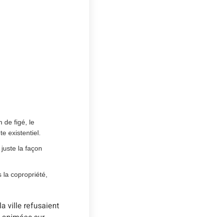
 de figé, le
e existentiel.
juste la façon
s la copropriété,
a ville refusaient