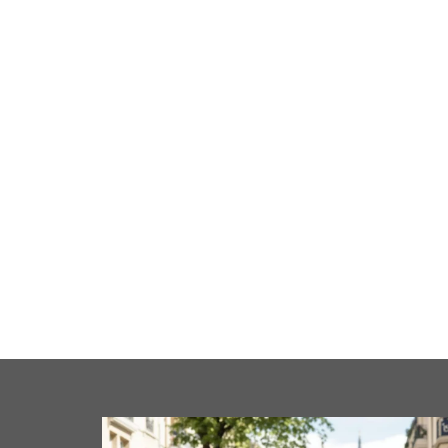
cale
Business
Loisirs
Maison
Santé
Format