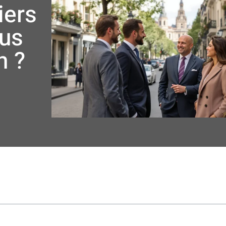
iers
lus
n ?