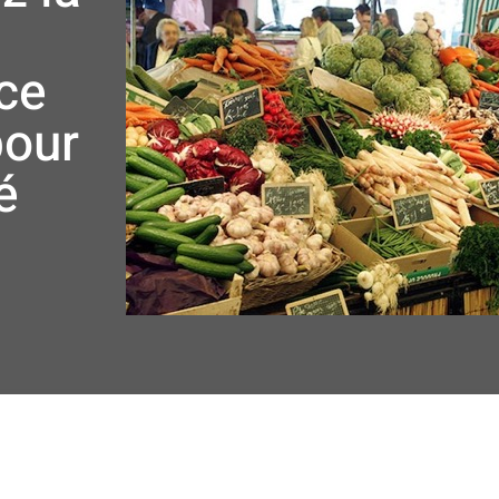
ace
pour
é