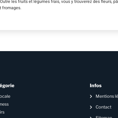
re les fruits et légumes frais, vous y trouverez des fleurs, pât
et fromages.
égorie
Infos
locale
Mentions l
iness
Contact
irs
Sitemap