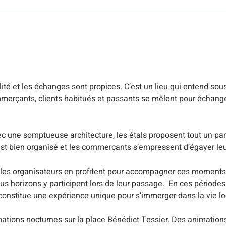
té et les échanges sont propices. C’est un lieu qui entend sous
erçants, clients habitués et passants se mêlent pour échan
ec une somptueuse architecture, les étals proposent tout un pan
st bien organisé et les commerçants s’empressent d’égayer leur
t les organisateurs en profitent pour accompagner ces moments
s horizons y participent lors de leur passage. En ces périodes 
 constitue une expérience unique pour s’immerger dans la vie lo
mations nocturnes sur la place Bénédict Tessier. Des animations 