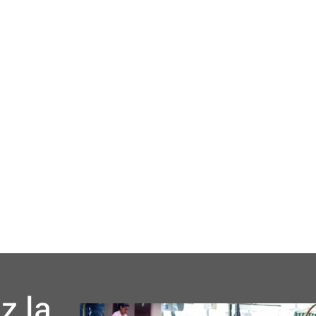
cale
Business
Loisirs
Maison
Santé
Format
z la